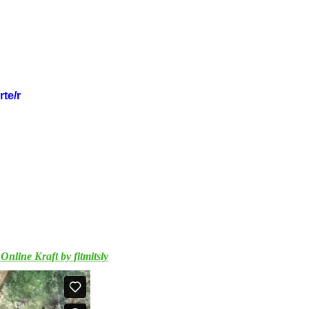
te/r
 Online Kraft by fitmitsly