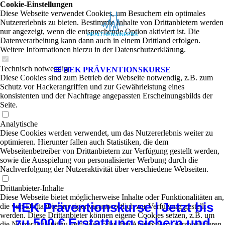
Cookie-Einstellungen
Diese Webseite verwendet Cookies, um Besuchern ein optimales
Nutzererlebnis zu bieten. Bestimmte Inhalte von Drittanbietern werden
nur angezeigt, wenn die entsprechende Option aktiviert ist. Die
Datenverarbeitung kann dann auch in einem Drittland erfolgen.
Weitere Informationen hierzu in der Datenschutzerklärung.
Technisch notwendige
HEK PRÄVENTIONSKURSE
Diese Cookies sind zum Betrieb der Webseite notwendig, z.B. zum
Schutz vor Hackerangriffen und zur Gewährleistung eines
konsistenten und der Nachfrage angepassten Erscheinungsbilds der
Seite.
Analytische
Diese Cookies werden verwendet, um das Nutzererlebnis weiter zu
optimieren. Hierunter fallen auch Statistiken, die dem
Webseitenbetreiber von Drittanbietern zur Verfügung gestellt werden,
sowie die Ausspielung von personalisierter Werbung durch die
Nachverfolgung der Nutzeraktivität über verschiedene Webseiten.
Drittanbieter-Inhalte
Diese Webseite bietet möglicherweise Inhalte oder Funktionalitäten an,
HEK Präventionskurse | Jetzt bis
die von Drittanbietern eigenverantwortlich zur Verfügung gestellt
werden. Diese Drittanbieter können eigene Cookies setzen, z.B. um
zu 500 € Erstattung sichern und
die Nutzeraktivität zu verfolgen oder ihre Angebote zu personalisieren